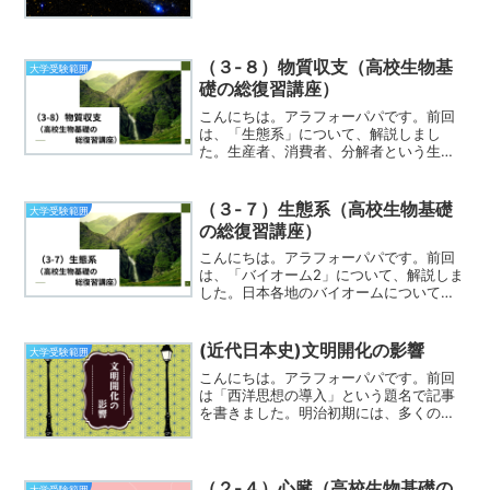
り大きくした時に、すんなりと極限値が
出ればよいですが、うまくいかないとき
の方法を３種類紹介しました。基本の部
分ですので、極限に関わるす...
（３-８）物質収支（高校生物基
大学受験範囲
礎の総復習講座）
こんにちは。アラフォーパパです。前回
は、「生態系」について、解説しまし
た。生産者、消費者、分解者という生物
的環境について学びました。また、生産
者と消費者からなる食物連鎖がありまし
た。食物連鎖の栄養段階ごとの生産者や
（３-７）生態系（高校生物基礎
大学受験範囲
消費者によるピラミッドをし...
の総復習講座）
こんにちは。アラフォーパパです。前回
は、「バイオーム2」について、解説しま
した。日本各地のバイオームについて、
気候の変動とともに説明しました。様々
なバイオームが形成されている背景に
は、日本が幅広い緯度にまたがって存在
(近代日本史)文明開化の影響
大学受験範囲
していることが挙げられま...
こんにちは。アラフォーパパです。前回
は「西洋思想の導入」という題名で記事
を書きました。明治初期には、多くの留
学生が西欧諸国に赴き、様々な知識を持
ち帰り、日本に影響を与えました。ま
た、西欧諸国の知識人を御雇外国人とし
て雇い入れることで、直接知...
（２-４）心臓（高校生物基礎の
大学受験範囲