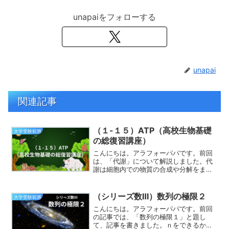
unapaiをフォローする
unapai
関連記事
（１-１５）ATP（高校生物基礎
大学受験範囲
の総復習講座）
こんにちは。アラフォーパパです。前回
は、「代謝」について解説しました。代
謝は細胞内での物質の合成や分解をまと
めて表していて、それにともなって生命
に必要なエネルギーの出し入れを行って
いるものでした。同化や異化といった普
（シリーズ数Ⅲ）数列の極限２
大学受験範囲
段は使わない言葉がでてき...
こんにちは。アラフォーパパです。前回
の記事では、「数列の極限１」と題し
て、記事を書きました。ｎをできるかぎ