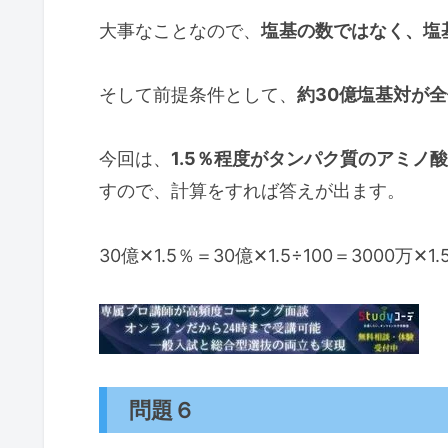
大事なことなので、
塩基の数ではなく、塩
そして前提条件として、
約30億塩基対が
今回は、
1.5％程度がタンパク質のアミノ
すので、計算をすれば答えが出ます。
30億✕1.5％＝30億✕1.5÷100＝3000万✕1.
問題６