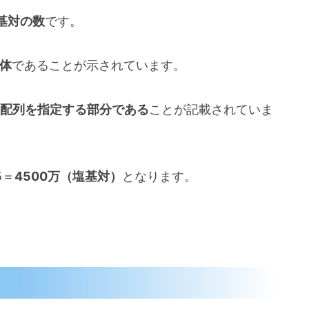
基対の数
です。
全体
であることが示されています。
酸配列を指定する部分である
ことが記載されていま
5＝
4500万（塩基対）
となります。