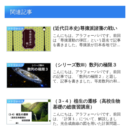
関連記事
(近代日本史)尊攘派諸藩の戦い
大学受験範囲
こんにちは。アラフォーパパです。前回
は「尊攘運動の弾圧」という題名で記事
を書きました。尊攘派が日本各地で計画
された挙兵が存在しました。孝明天皇の
大和行幸を機会としたものから、公卿を
持ち上げたもの、志士たちがあつまり計
画したものなど様々でした...
（シリーズ数Ⅲ）数列の極限３
大学受験範囲
こんにちは。アラフォーパパです。前回
の記事では、「数列の極限２」と題し
て、記事を書きました。等差数列の和の
分野と数列の極限の分野をあわせた領域
についてでした。単純に知識（暗記して
いるかどうか）について問うような問題
が並んでいましたので、数列...
（３-４）植生の遷移（高校生物
大学受験範囲
基礎の総復習講座）
こんにちは。アラフォーパパです。前回
は、「計算１」について、解説しまし
た。光合成曲線の図を用いた計算問題を
解説しました。みかけの光合成速度をし