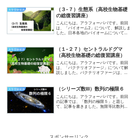
っかりとチェックすることが重要です。
光合成速度と間違えやすいので、注意し
（３-７）生態系（高校生物基礎
大学受験範囲
ましょう。話題を植生に戻し...
の総復習講座）
こんにちは。アラフォーパパです。前回
は、「バイオーム2」について、解説しま
した。日本各地のバイオームについて、
気候の変動とともに説明しました。様々
なバイオームが形成されている背景に
は、日本が幅広い緯度にまたがって存在
（１-２７）セントラルドグマ
大学受験範囲
していることが挙げられま...
（高校生物基礎の総復習講座）
こんにちは。アラフォーパパです。前回
は、「バクテリオファージ」について解
説しました。バクテリオファージは、細
菌に感染するウイルスのことでしたね。
このバクテリオファージを用いた実験に
よってDNAが遺伝物質であることがわか
（シリーズ数Ⅲ）数列の極限６
大学受験範囲
ったわけです。とても大...
こんにちは。アラフォーパパです。前回
の記事では、「数列の極限５」と題し
て、記事を書きました。無限等比数列に
おける収束の必要十分条件は、公比をrと
すると、-1＜r≦1でしたね。学校のテスト
や模試、入学試験ではこの条件はすでに
学校の授業で証明済...
スポンサーリンク