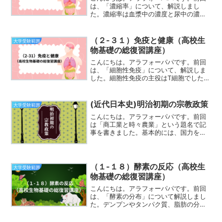
は、「濃縮率」について、解説しまし
た。濃縮率は血漿中の濃度と尿中の濃度
の比率でしたね。そのため割り算で出す
ことができます。また、濃縮率を使えば
原尿量を簡単に出すことができました。
（２-３１）免疫と健康（高校生
大学受験範囲
ただし、血漿中の濃度と原尿...
物基礎の総復習講座）
こんにちは。アラフォーパパです。前回
は、「細胞性免疫」について、解説しま
した。細胞性免疫の主役はT細胞でした
ね。その中でもキラーT細胞とヘルパーT
細胞が中心でした。キラーT細胞は病原体
に感染した細胞を特異的に認識して、直
(近代日本史)明治初期の宗教政策
大学受験範囲
接攻撃し破壊すること...
こんにちは。アラフォーパパです。前回
は「商工業と時々農業」という題名で記
事を書きました。基本的には、国力を上
げるための政策の一部として、富国強兵
のために殖産興業政策が唱えれました。
海外に対抗するためにも軍事工業を発展
させて、軍事力を上げるこ...
（１-１８）酵素の反応（高校生
大学受験範囲
物基礎の総復習講座）
こんにちは。アラフォーパパです。前回
は、「酵素の分布」について解説しまし
た。デンプンやタンパク質、脂肪の分解
に関係する酵素は、消化管の中に分布し
ていて、消化吸収の助けになっているこ