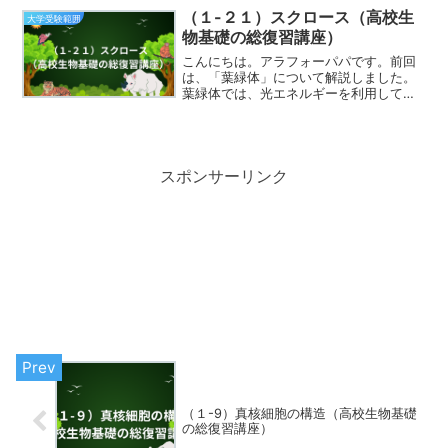
とがわかりました。特に膵臓からはさま
（１-２１）スクロース（高校生
大学受験範囲
ざまな酵素が分泌され、今...
物基礎の総復習講座）
こんにちは。アラフォーパパです。前回
は、「葉緑体」について解説しました。
葉緑体では、光エネルギーを利用して、
水を分解して水素を得て酸素を排出する
ことや二酸化炭素を利用して炭素鎖の長
い炭水化物を作るといった化学反応が行
われていました。その反応...
スポンサーリンク
（１-9）真核細胞の構造（高校生物基礎
の総復習講座）