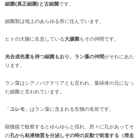
細菌(真正細菌)と古細菌
です。
細菌類は地上のあらゆる所に住んでいます。
ヒトの大腸に生息している
大腸菌
もその仲間です。
光合成色素を持つ細菌もおり、ラン藻の仲間
がそれにあた
ります。
ラン藻はシアノバクテリアとも言われ、葉緑体の元になっ
た細菌と言われています。
「
ユレモ
」はラン藻に含まれる生物の名前です。
顕微鏡で観察するとゆらゆらと揺れ、所々に孔があってそ
の
孔から粘液物質を分泌しその時の反動で前進する（滑走