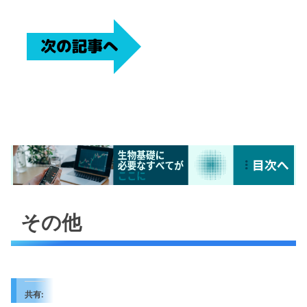
その他
共有: