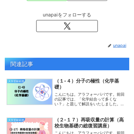
unapaiをフォローする
unapai
関連記事
（１-４）分子の極性（化学基
大学受験範囲
礎）
こんにちは。アラフォーパパです。前回
の記事では、「化学結合って多くな
い？」と題して解説をいたしました。イ
オン結合や共有結合などおぼえることが
たくさんありましたね。しかし、電子に
注目して覚えてみるとわりと共通点があ
（２-１７）再吸収量の計算（高
大学受験範囲
ることがわかります。今回は、...
校生物基礎の総復習講座）
こんにちは。アラフォーパパです。前回