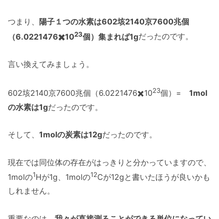
つまり、
陽子１つの水素は602垓2140京7600兆個
23
（6.0221476✖️10
個）集まれば1g
だったのです。
言い換えてみましょう。
23
602垓2140京7600兆個（6.0221476✖️10
個）=
1mol
の水素は1g
だったのです。
そして、
1molの炭素は12g
だったのです。
現在では同位体の存在がはっきりと分かっていますので、
1
12
1molの
Hが1g、1molの
Cが12gと書いたほうが良いかも
しれません。
重要なのは、
我々が直接測ることができる単位になってい