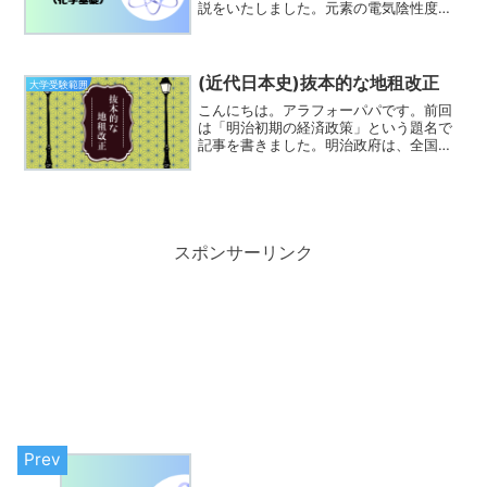
説をいたしました。元素の電気陰性度や
分子の構造からおきる分子の極性につい
て学んだと思います。電気陰性度だけで
考えてしまうと失敗しますので、注意し
てください。さて、今回は...
(近代日本史)抜本的な地租改正
大学受験範囲
こんにちは。アラフォーパパです。前回
は「明治初期の経済政策」という題名で
記事を書きました。明治政府は、全国的
な商品流通の自由化を実現するために、
株仲間の廃止や関所・宿駅・助郷の廃止
を行いました。また、農業における生産
量の制限の撤廃（作付け制...
スポンサーリンク