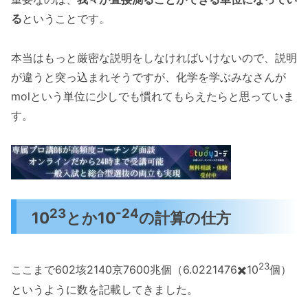
る
ということです。
本当はもっと厳密な説明をしなければいけないので、説明
が違うと突っ込まれそうですが、化学を学ぶみなさんが
molという単位に少しでも慣れてもらえたらと思っていま
す。
23
-24
10
とか10
の計算の仕方
23
ここまで602垓2140京7600兆個（6.0221476✖️10
個）
というように数を記載してきました。