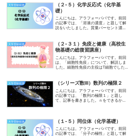
ことばかりでしたね。これによって再吸
（２-５）化学反応式（化学基
大学受験範囲
収量を計算できると思います...
礎）
こんにちは。アラフォーパパです。前回
の記事では、「溶液の濃度」と題して解
説をいたしました。質量パーセント濃度
やモル濃度は計算できそうですか？計算
できるようになったら、質量パーセント
濃度からモル濃度にしたり、その逆にし
（２-３１）免疫と健康（高校生
大学受験範囲
たりと変換できるようにし...
物基礎の総復習講座）
こんにちは。アラフォーパパです。前回
は、「細胞性免疫」について、解説しま
した。細胞性免疫の主役はT細胞でした
ね。その中でもキラーT細胞とヘルパーT
細胞が中心でした。キラーT細胞は病原体
に感染した細胞を特異的に認識して、直
（シリーズ数Ⅲ）数列の極限２
大学受験範囲
接攻撃し破壊すること...
こんにちは。アラフォーパパです。前回
の記事では、「数列の極限１」と題し
て、記事を書きました。ｎをできるかぎ
り大きくした時に、すんなりと極限値が
出ればよいですが、うまくいかないとき
の方法を３種類紹介しました。基本の部
分ですので、極限に関わるす...
（１-５）同位体（化学基礎）
大学受験範囲
こんにちは。アラフォーパパです。前回
の記事では、「分子の極性」と題して解