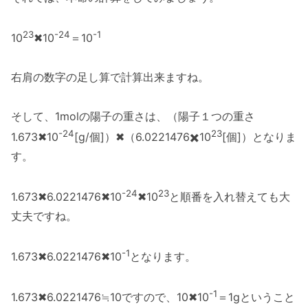
23
-24
-1
10
✖10
＝10
右肩の数字の足し算で計算出来ますね。
そして、1molの陽子の重さは、（陽子１つの重さ
-24
23
1.673✖10
[g/個]）✖（6.0221476✖️10
[個]）となりま
す。
-24
23
1.673✖6.0221476✖10
✖10
と順番を入れ替えても大
丈夫ですね。
-1
1.673✖6.0221476✖10
となります。
-1
1.673✖6.0221476≒10ですので、10✖10
＝1gということ