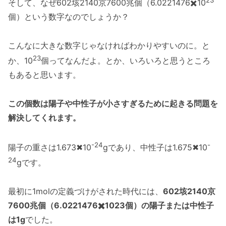
そして、なぜ602垓2140京7600兆個（6.0221476✖️10
個）という数字なのでしょうか？
こんなに大きな数字じゃなければわかりやすいのに。と
23
か、10
個ってなんだよ。とか、いろいろと思うところ
もあると思います。
この個数は陽子や中性子が小さすぎるために起きる問題を
解決してくれます。
-24
-
陽子の重さは1.673✖10
gであり、中性子は1.675✖10
24
gです。
最初に1molの定義づけがされた時代には、
602垓2140京
7600兆個（6.0221476✖️1023個）の陽子または中性子
は1g
でした。