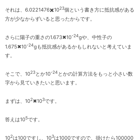
23
それは、6.0221476✖️10
個という書き方に抵抗感がある
方が少なからずいると思ったからです。
-24
さらに陽子の重さの1.673✖10
gや、中性子の
-24
1.675✖10
gも抵抗感があるかもしれないと考えていま
す。
23
-24
そこで、10
とか10
とかの計算方法をもっと小さい数
字から見ていきたいと思います。
2
3
まずは、10
✖10
です。
5
答えは10
です。
2
3
10
は100ですし、10
は1000ですので、掛けたら100000