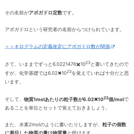
その名前が
アボガドロ定数
です。
アボガドロという研究者の名前からつけられています。
＞＞キログラムの定義改定にアボガドロ数が関係
23
さて、いままでずっと6.0221476✖️10
と書いてきたので
23
すが、化学基礎では6.02✖10
を覚えていれば十分だと思
います。
23
そして、
物質1molあたりの粒子数が6.02✖10
個/mol
で
あることを単位とセットで覚えておきましょう。
また、水素2molのように書いたりしますが、
粒子の個数
に着目した物質の量は物質量
と呼びます。