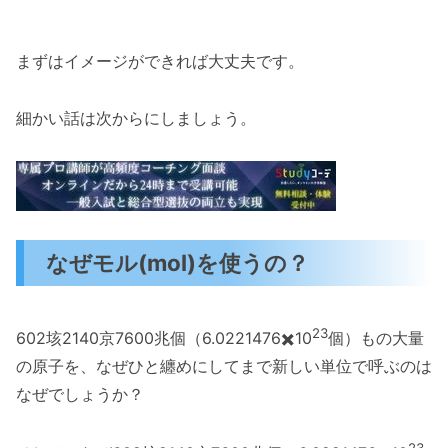
まずはイメージができれば大丈夫です。
細かい話は次からにしましょう。
なぜモル(mol)を使うの？
23
602垓2140京7600兆個（6.0221476✖️10
個）もの大量
の原子を、なぜひと纏めにしてまで新しい単位で呼ぶのは
なぜでしょうか？
23